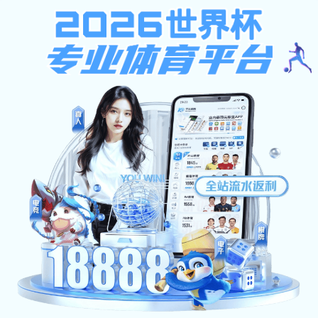
世界杯下单官网-世界杯中国官
方网站
首页
新闻中心
集团要闻
基层要闻
媒体聚焦
产业产品
矿业
电力