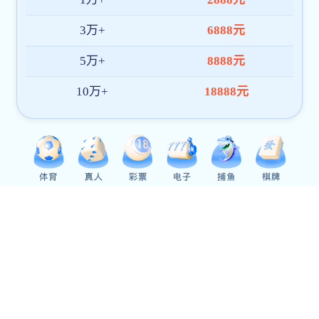
中共中央政治局召开会议 决定召开二十届五中全会
分析研究当前经济形势和经济工作 中共中央总书记习近平主持