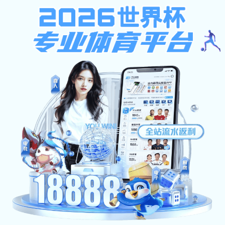
世界杯下单官网-世界杯中国官
方网站
首页
新闻中心
集团要闻
基层要闻
媒体聚焦
产业产品
矿业
电力