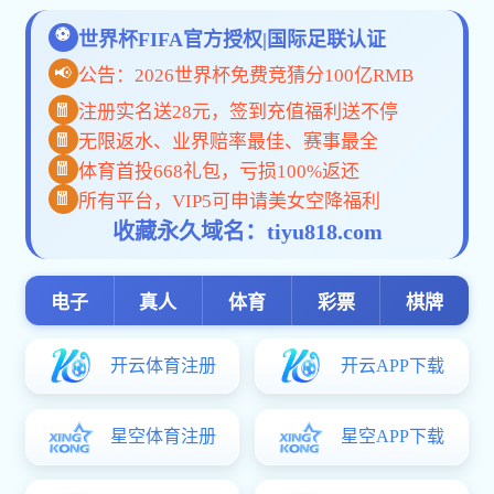
新能源
高端化工及新材料
高端装备制造
现代物流贸易
改革攻坚
科技创新
创新格局
研发平台
科技成果
数智山能
党建领航
党建品牌
党的建设
党风廉政
企业文化
资讯信息
公示世界杯下单官网-世界杯中国官方网站
山能招采
山能招聘