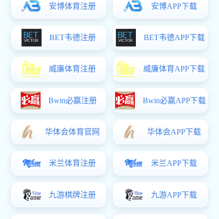
山能优选
山能助手
辟谣平台
内网
English
搜索