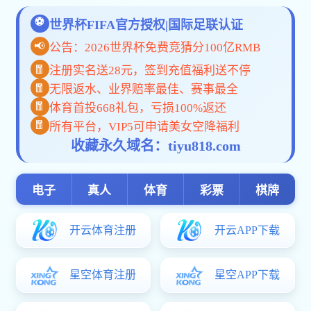
高端装备制造
现代物流贸易
改革攻坚
科技创新
创新格局
研发平台
科技成果
数智山能
党建领航
党建品牌
党的建设
党风廉政
企业文化
资讯信息
公示世界杯下单官网-世界杯中国官方网站
山能招采
山能招聘
山能优选
山能助手