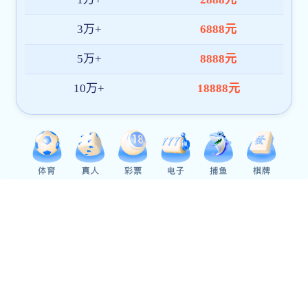
世界杯下单官网-世界杯中国官方网站:特大采高年产2000万吨智能综放关键装备研制与开采成套技术
成果针对陕蒙地区的煤层浅埋深赋存条件,首次提出并应用了
“马鞍形”开采工艺，创新了超大采高综放开采理
论，工作面回采率超过90%，成功研发了世
界最大工作阻力、最大支护高度7m两柱掩护式放顶
煤液压支架，...