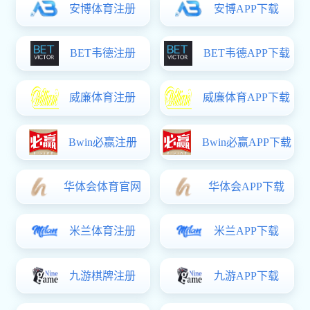
辟谣平台
内网
English
搜索
首页
丨
科技创新
丨
科技成果
创新格局
研发平台
科技成果
数智山能
世界杯下单官网-世界杯中国官方网站:科
技成果