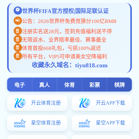
高端装备制造
现代物流贸易
改革攻坚
科技创新
创新格局
研发平台
科技成果
数智山能
党建领航
党建品牌
党的建设
党风廉政
企业文化
资讯信息
公示世界杯下单官网-世界杯中国官方网站
山能招采
山能招聘
山能优选
山能助手