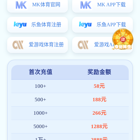
官方网站
30
世界杯下单官网-世界杯中国官方网站: 世界
世界杯下单
杯下单官网-世界杯中国官方网站世界杯下单
官网-世界杯
中国官方网
站-04
官网-世界杯中国官方网站年一季度财务等重
大信息世界杯下单官网-世界杯中国官方网站
30
世界杯下单官网-世界杯中国官方网站: 世界
世界杯下单
杯下单官网-世界杯中国官方网站世界杯下单
官网-世界杯
中国官方网
站-04
官网-世界杯中国官方网站年预算信息世界杯
下单官网-世界杯中国官方网站
27
世界杯下单官网-世界杯中国官方网站: 世界
世界杯下单
杯下单官网-世界杯中国官方网站企业负责人
官网-世界杯
中国官方网
站-03
2024年度薪酬及2022-2024年任期激励收
入信息披露
31
世界杯下单官网-世界杯中国官方网站: 世界
杯下单官网-世界杯中国官方网站2025年三
2025-10
季度财务等重大信息世界杯下单官网-世界杯