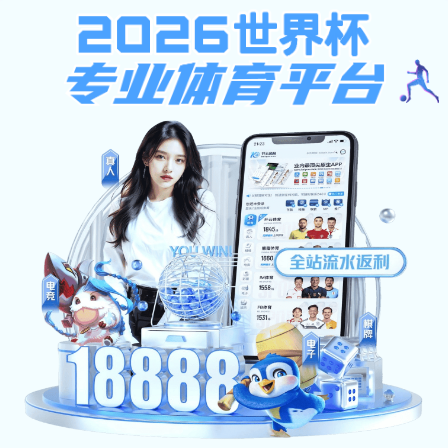
世界杯下单官网-世界杯中国官方网站 50); showBackTop =
(window.pageYOffset > 320)"
@keydown.escape.window="closeFullscreenPopup();
closeMobileMenu()">
首页
新闻中心
集团要闻
基层要闻
媒体聚焦
产业产品
矿业
电力
新能源
高端化工及新材料