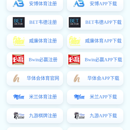
辟谣平台
内网
English
搜索
首页
丨
新闻中心
丨
公示世界杯下单官网-世界杯中国官方网站
集团要闻
基层要闻
媒体聚焦
公示世界杯下单官网-世界杯中国
官方网站
30
世界杯下单官网-世界杯中国官方网站: 世界
世界杯下单
杯下单官网-世界杯中国官方网站2025年度
官网-世界杯
中国官方网
站-06
财务等重大信息世界杯下单官网-世界杯中国